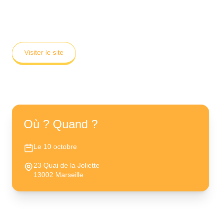
Visiter le site
Où ? Quand ?
Le 10 octobre
23 Quai de la Joliette
13002 Marseille