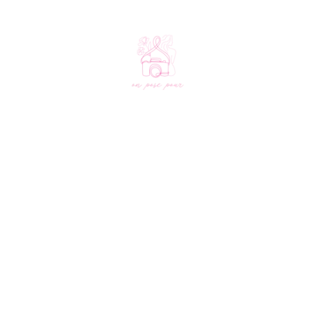
L'association
Notre édition 2026
À propos
Découvrir nos lieux
Le créneau solidaire
Découvrir nos photographes
Nos partenaires
Aide
Nous soutenir
FAQ
Faire un don
Contact