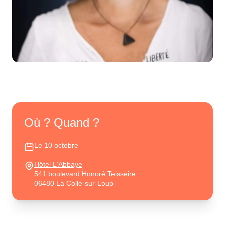
Où ? Quand ?
Le 10 octobre
Hôtel L'Abbaye
541 boulevard Honoré Teisseire
06480 La Colle-sur-Loup