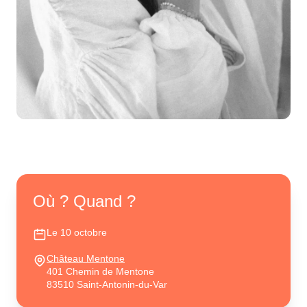
Où ? Quand ?
Le 10 octobre
Château Mentone
401 Chemin de Mentone
83510 Saint-Antonin-du-Var