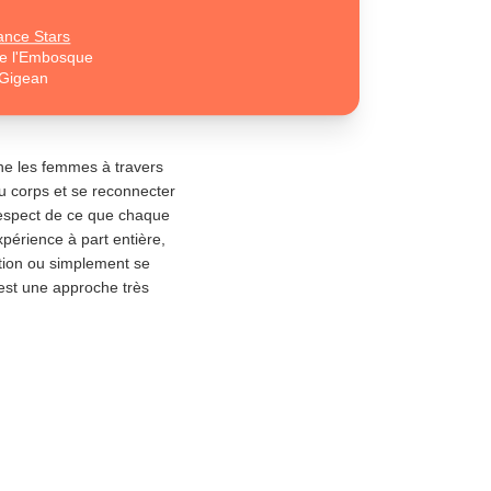
ance Stars
de l'Embosque
Gigean
gne les femmes à travers
 corps et se reconnecter
e respect de ce que chaque
xpérience à part entière,
ition ou simplement se
’est une approche très