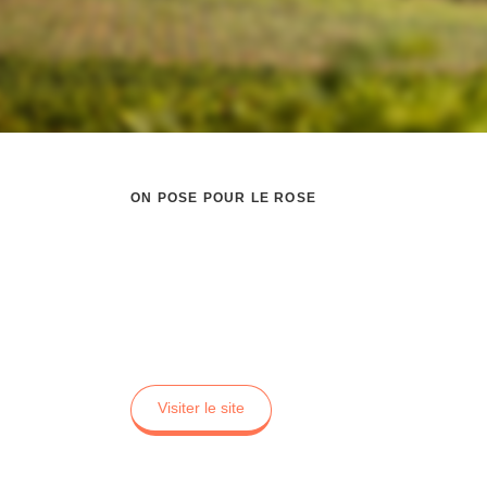
ON POSE POUR LE ROSE
Audray Junet
Audray June Photographe
Visiter le site