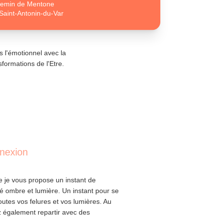
emin de Mentone
Saint-Antonin-du-Var
s l'émotionnel avec la
sformations de l'Etre.
nnexion
e je vous propose un instant de
té ombre et lumière. Un instant pour se
outes vos felures et vos lumières. Au
 également repartir avec des