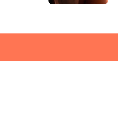
On Pose Pour le Ro
a lieu en France, e
durant tout le mois 