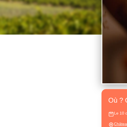
Où ? 
Le 10 
Châtea