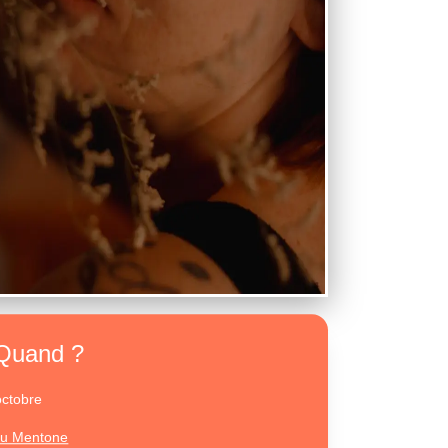
Quand ?
octobre
u Mentone