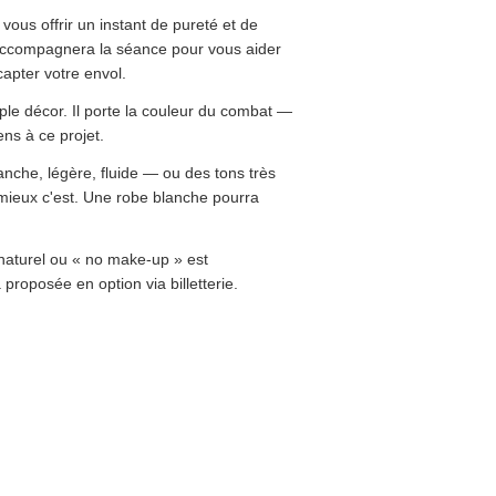
 vous offrir un instant de pureté et de
ccompagnera la séance pour vous aider
capter votre envol.
le décor. Il porte la couleur du combat —
ens à ce projet.
nche, légère, fluide — ou des tons très
, mieux c'est. Une robe blanche pourra
naturel ou « no make-up » est
roposée en option via billetterie.