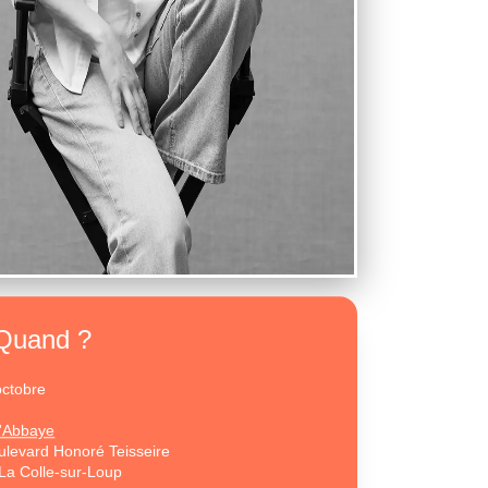
Quand ?
octobre
L'Abbaye
ulevard Honoré Teisseire
La Colle-sur-Loup