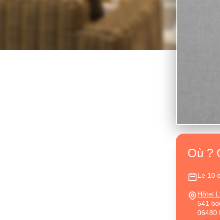
Photography')
Où ? 
Le 10 
Hôtel 
541 bo
06480 