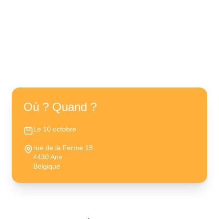
Studio Marian Esse
✦
Où ? Quand ?
Le 10 octobre
rue de la Ferme 19
4430 Ans
Belgique