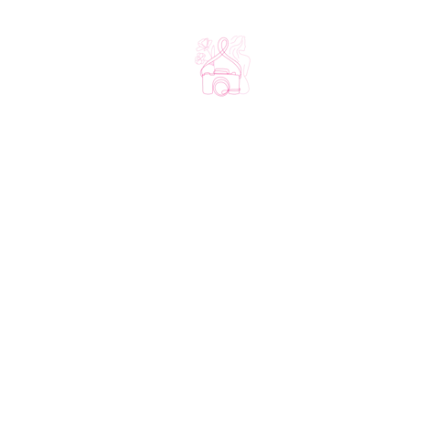
L'association
Notre édition 2026
À propos
Découvrir nos lieux
Le créneau solidaire
Découvrir nos photographes
Nos partenaires
Aide
Nous soutenir
FAQ
Faire un don
Contact
Rejoindre le club