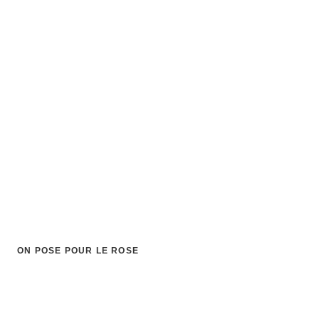
ON POSE POUR LE ROSE
Studio Asophie
Photographie
✦