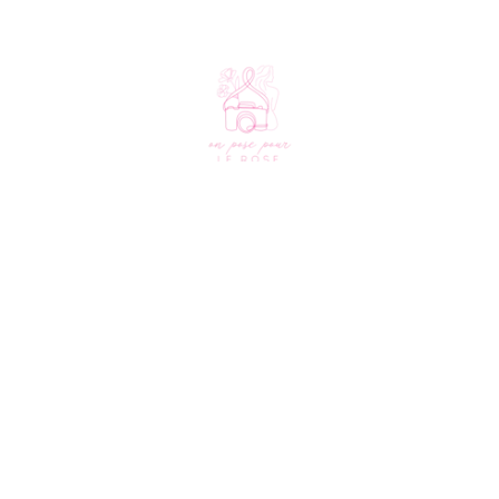
L'association
Nous soutenir
À propos
Faire un don
Le créneau solidaire
Rejoindre le club
Nos partenaires
Aide
FAQ
Contact