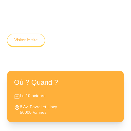
Maison Flow
✦
Visiter le site
Où ? Quand ?
Le 10 octobre
8 Av. Favrel et Lincy
56000 Vannes