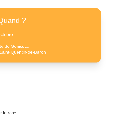
Quand ?
octobre
ute de Génissac
Saint-Quentin-de-Baron
 le rose,