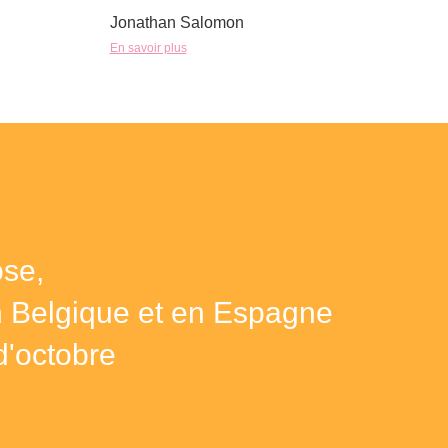
Jonathan Salomon
En savoir plus
se,
n Belgique et en Espagne
d'octobre