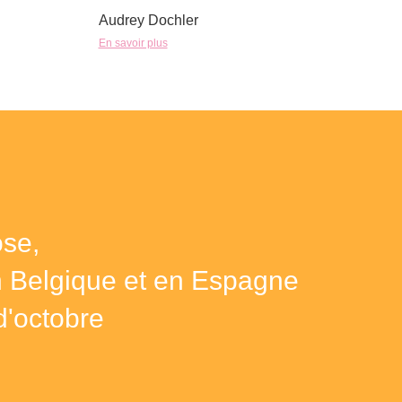
Audrey Dochler
En savoir plus
se,
n Belgique et en Espagne
d'octobre