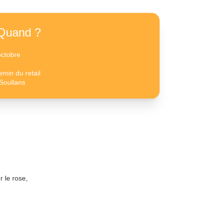
Quand ?
octobre
min du retail
Soullans
 le rose,