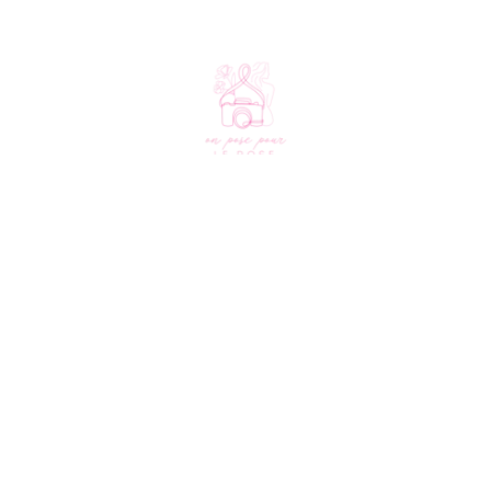
L'association
Notre édition 2026
À propos
Découvrir nos lieux
Le créneau solidaire
Découvrir nos photographes
Nos partenaires
Aide
Nous soutenir
FAQ
Faire un don
Contact