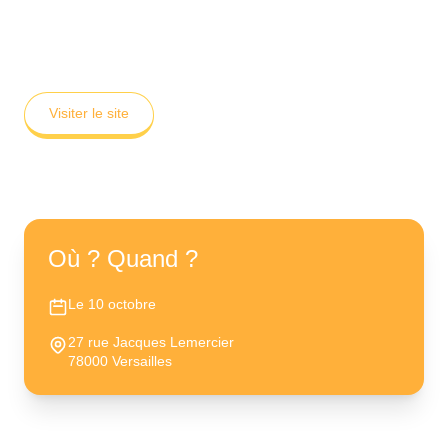
Vannier
✦
Visiter le site
Où ? Quand ?
Le 10 octobre
27 rue Jacques Lemercier
78000 Versailles