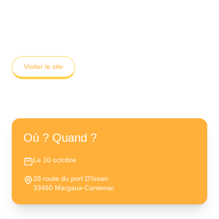
Château Pontac Lynch
✦
Visiter le site
Où ? Quand ?
Le 10 octobre
28 route du port D'Issan
33460 Margaux-Cantenac