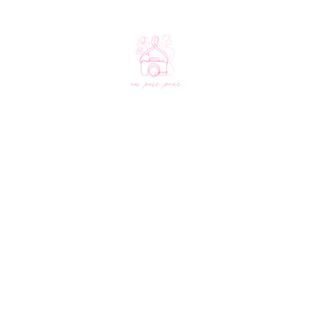
L'association
Notre édition 2026
À propos
Découvrir nos lieux
Le créneau solidaire
Découvrir nos photographes
Nos partenaires
Aide
Nous soutenir
FAQ
Faire un don
Contact