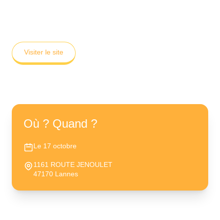
Visiter le site
Où ? Quand ?
Le 17 octobre
1161 ROUTE JENOULET
47170 Lannes