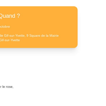
Quand ?
octobre
de Gif-sur-Yvette, 9 Square de la Mairie
if-sur-Yvette
 le rose,