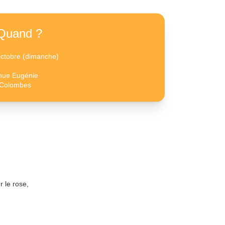
Quand ?
octobre (dimanche)
nue Eugénie
 Colombes
 le rose,