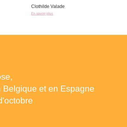
Clothilde Valade
En savoir plus
se,
n Belgique et en Espagne
d'octobre